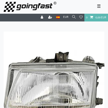
☰
EUR
0
0,00 EUR