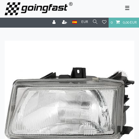
☰
EUR
0
0,00 EUR