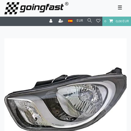
☰
EUR
0
0,00 EUR