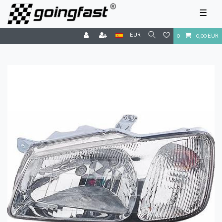
☰
EUR
0
0,00 EUR