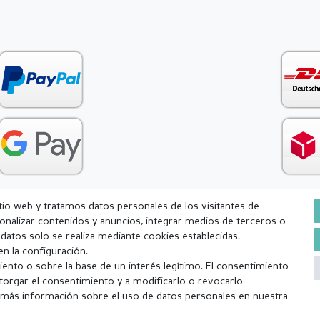
itio web y tratamos datos personales de los visitantes de
rsonalizar contenidos y anuncios, integrar medios de terceros o
Condiciones generales (CGC)
Derecho de rescisión
Withdr
e datos solo se realiza mediante cookies establecidas.
n la configuración.
ento o sobre la base de un interés legítimo. El consentimiento
torgar el consentimiento y a modificarlo o revocarlo
más información sobre el uso de datos personales en nuestra
a (lunes-viernes excepto festivos) Excluída la mercancía personalizada