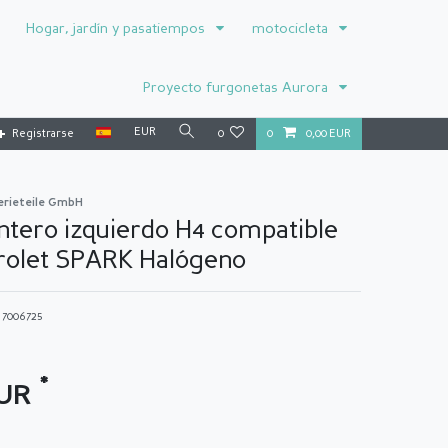
Hogar, jardín y pasatiempos
motocicleta
Proyecto furgonetas Aurora
EUR
Registrarse
0
0
0,00 EUR
erieteile GmbH
ntero izquierdo H4 compatible
rolet SPARK Halógeno
o
7006725
*
EUR