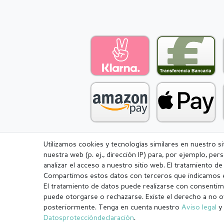
Utilizamos cookies y tecnologías similares en nuestro s
nuestra web (p. ej., dirección IP) para, por ejemplo, pe
Aviso legal
Política de Privacidad
analizar el acceso a nuestro sitio web. El tratamiento d
Compartimos estos datos con terceros que indicamos e
El tratamiento de datos puede realizarse con consentimi
puede otorgarse o rechazarse. Existe el derecho a no o
posteriormente. Tenga en cuenta nuestro
Aviso legal
y 
¹ Todos los pedidos pagados hasta las 14:00 se envían el mismo dí
Datos­protección­declaración
.
.