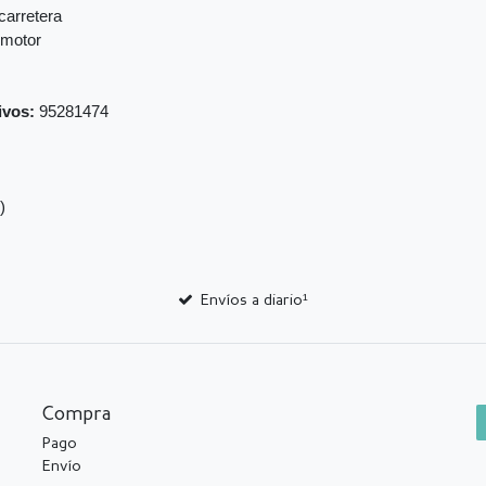
carretera
 motor
ivos:
95281474
)
Envíos a diario¹
Compra
Pago
Envío