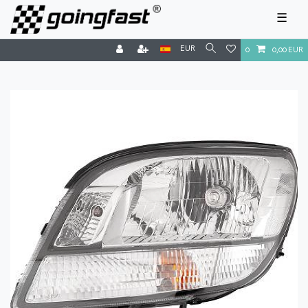
☰
EUR
0
0,00 EUR