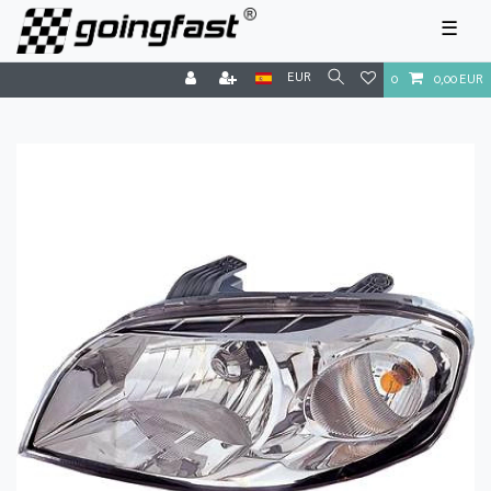
☰
EUR
0
0,00 EUR