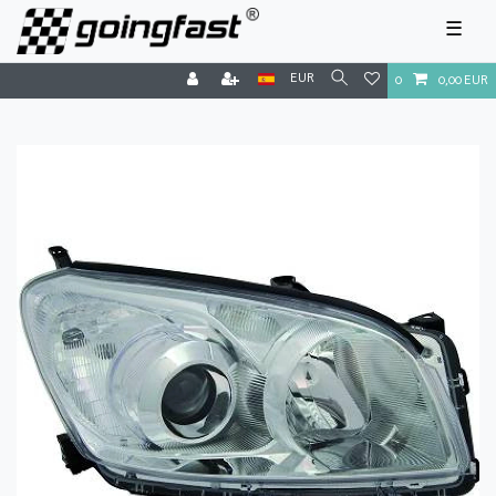
☰
EUR
0
0,00 EUR