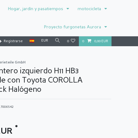
Hogar, jardín y pasatiempos
motocicleta
Proyecto furgonetas Aurora
EUR
Registrarse
0
0
0,00 EUR
erieteile GmbH
ntero izquierdo H11 HB3
le con Toyota COROLLA
ck Halógeno
o
7006542
*
 EUR