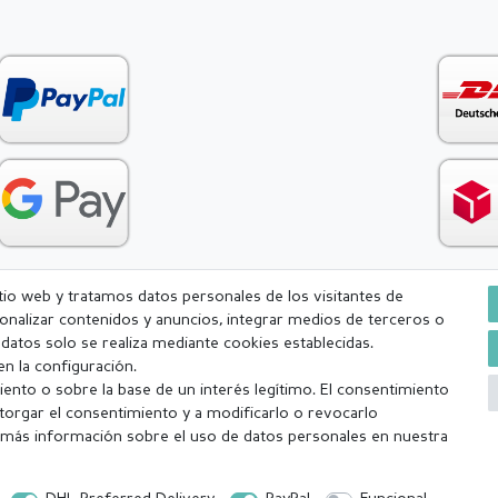
itio web y tratamos datos personales de los visitantes de
rsonalizar contenidos y anuncios, integrar medios de terceros o
Condiciones generales (CGC)
Derecho de rescisión
Withdr
e datos solo se realiza mediante cookies establecidas.
n la configuración.
ento o sobre la base de un interés legítimo. El consentimiento
torgar el consentimiento y a modificarlo o revocarlo
más información sobre el uso de datos personales en nuestra
a (lunes-viernes excepto festivos) Excluída la mercancía personalizada