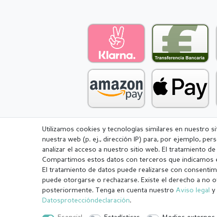
Utilizamos cookies y tecnologías similares en nuestro s
nuestra web (p. ej., dirección IP) para, por ejemplo, pe
Aviso legal
Política de Privacidad
analizar el acceso a nuestro sitio web. El tratamiento d
Compartimos estos datos con terceros que indicamos e
El tratamiento de datos puede realizarse con consentimi
puede otorgarse o rechazarse. Existe el derecho a no o
posteriormente. Tenga en cuenta nuestro
Aviso legal
y 
¹ Todos los pedidos pagados hasta las 14:00 se envían el mismo dí
Datos­protección­declaración
.
.