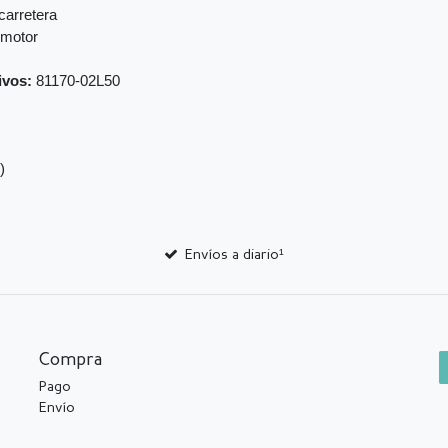
carretera
 motor
ivos:
81170-02L50
)
Envíos a diario¹
Compra
Pago
Envío