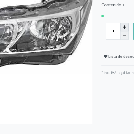
Contenido
1
Lista de dese
* incl. IVA legal No i