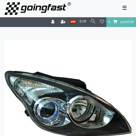
☰
EUR
0
0,00 EUR