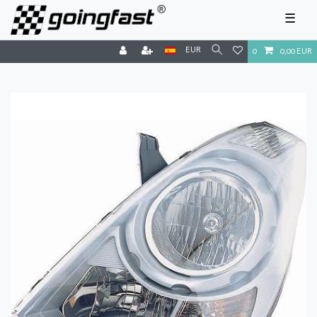
☰
EUR
0
0,00 EUR