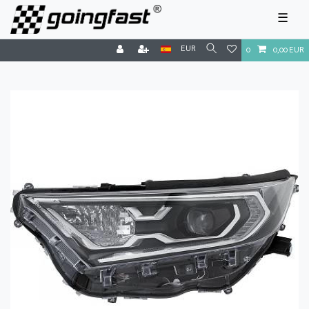
☰
EUR
0
0,00 EUR