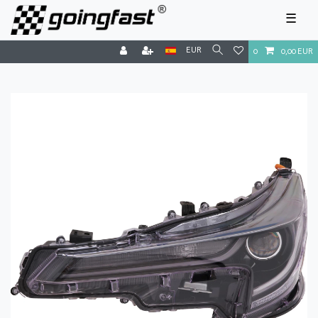
☰
EUR
0
0,00 EUR