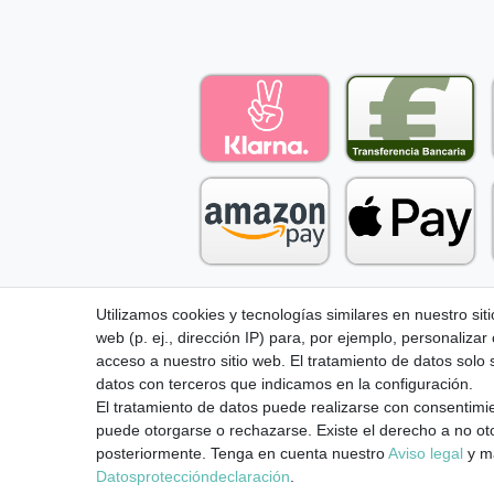
Utilizamos cookies y tecnologías similares en nuestro sit
web (p. ej., dirección IP) para, por ejemplo, personalizar
Aviso legal
Política de Privacidad
acceso a nuestro sitio web. El tratamiento de datos solo
datos con terceros que indicamos en la configuración.
El tratamiento de datos puede realizarse con consentimie
puede otorgarse o rechazarse. Existe el derecho a no oto
posteriormente. Tenga en cuenta nuestro
Aviso legal
y má
¹ Todos los pedidos pagados hasta las 14:00 se envían el mismo día (
Datos­protección­declaración
.
.