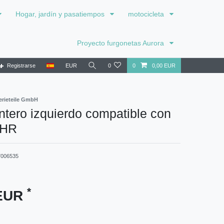
Hogar, jardín y pasatiempos
motocicleta
Proyecto furgonetas Aurora
Registrarse
EUR
0
0
0,00 EUR
rieteile GmbH
ntero izquierdo compatible con
-HR
7006535
*
 EUR