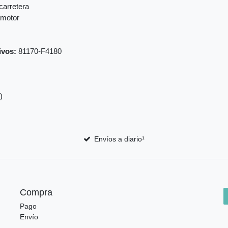
carretera
 motor
ivos:
81170-F4180
)
Envíos a diario¹
Compra
Pago
Envío