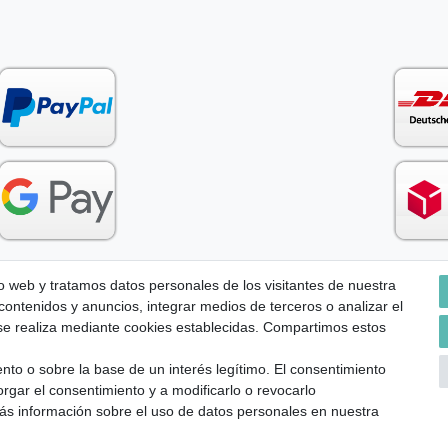
io web y tratamos datos personales de los visitantes de nuestra
 contenidos y anuncios, integrar medios de terceros o analizar el
Condiciones generales (CGC)
Derecho de rescisión
Withdr
 se realiza mediante cookies establecidas. Compartimos estos
nto o sobre la base de un interés legítimo. El consentimiento
rgar el consentimiento y a modificarlo o revocarlo
s información sobre el uso de datos personales en nuestra
lunes-viernes excepto festivos) Excluída la mercancía personalizada