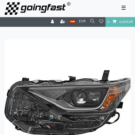
☰
EUR
0
0,00 EUR