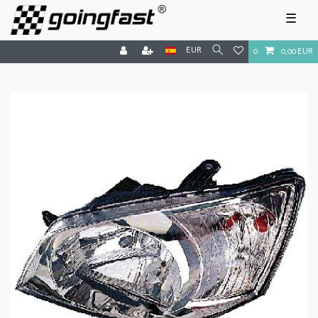
☰
EUR
0
0,00 EUR