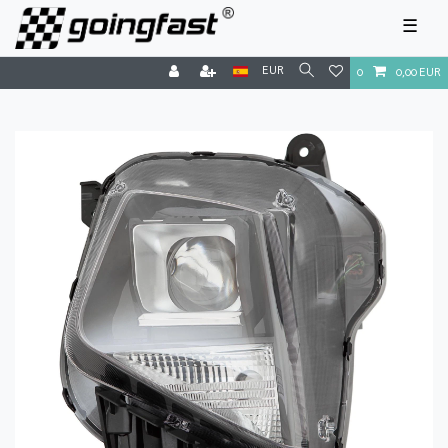
☰
EUR
0
0,00 EUR