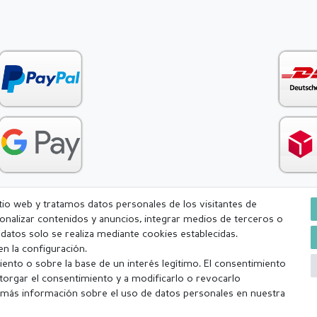
itio web y tratamos datos personales de los visitantes de
rsonalizar contenidos y anuncios, integrar medios de terceros o
Condiciones generales (CGC)
Derecho de rescisión
Withdr
e datos solo se realiza mediante cookies establecidas.
n la configuración.
ento o sobre la base de un interés legítimo. El consentimiento
torgar el consentimiento y a modificarlo o revocarlo
más información sobre el uso de datos personales en nuestra
a (lunes-viernes excepto festivos) Excluída la mercancía personalizada