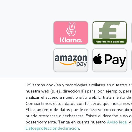
Utilizamos cookies y tecnologías similares en nuestro s
nuestra web (p. ej., dirección IP) para, por ejemplo, pe
Aviso legal
Política de Privacidad
analizar el acceso a nuestro sitio web. El tratamiento d
Compartimos estos datos con terceros que indicamos e
El tratamiento de datos puede realizarse con consentimi
puede otorgarse o rechazarse. Existe el derecho a no o
posteriormente. Tenga en cuenta nuestro
Aviso legal
y 
¹ Todos los pedidos pagados hasta las 14:00 se envían el mismo dí
Datos­protección­declaración
.
.