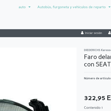
auto
Autobús, furgoneta y vehículos de reparto
Iniciar sesión
DIEDERICHS Kaross
Faro dela
con SEAT
Número de artícul
322,95
Contenido
1