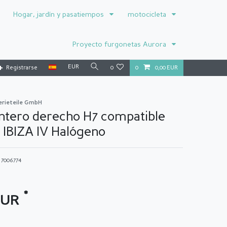
Hogar, jardín y pasatiempos
motocicleta
Proyecto furgonetas Aurora
EUR
Registrarse
0
0
0,00 EUR
erieteile GmbH
ntero derecho H7 compatible
 IBIZA IV Halógeno
o
7006774
*
 EUR