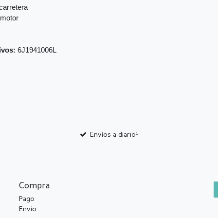
carretera
 motor
ivos:
6J1941006L
Envíos a diario¹
Compra
Pago
Envío