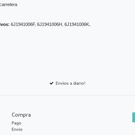
carretera
ivos:
6J1941006F, 6J1941006H, 6J1941006K,
Envíos a diario¹
Compra
Pago
Envío