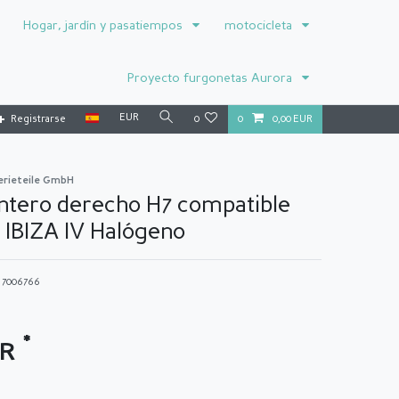
Hogar, jardín y pasatiempos
motocicleta
Proyecto furgonetas Aurora
EUR
Registrarse
0
0
0,00 EUR
erieteile GmbH
ntero derecho H7 compatible
 IBIZA IV Halógeno
o
7006766
*
UR