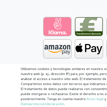
Utilizamos cookies y tecnologías similares en nuestro s
nuestra web (p. ej., dirección IP) para, por ejemplo, pe
Aviso legal
Política de Privacidad
analizar el acceso a nuestro sitio web. El tratamiento d
Compartimos estos datos con terceros que indicamos e
El tratamiento de datos puede realizarse con consentimi
puede otorgarse o rechazarse. Existe el derecho a no o
posteriormente. Tenga en cuenta nuestro
Aviso legal
y 
¹ Todos los pedidos pagados hasta las 14:00 se envían el mismo dí
Datos­protección­declaración
.
.