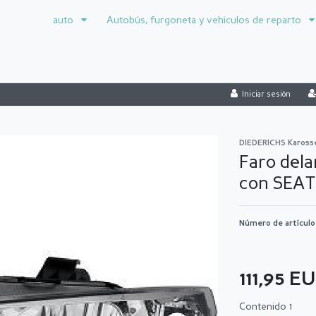
auto
Autobús, furgoneta y vehículos de reparto
Iniciar sesión
DIEDERICHS Kaross
Faro dela
con SEAT
Número de artícul
111,95 E
Contenido
1