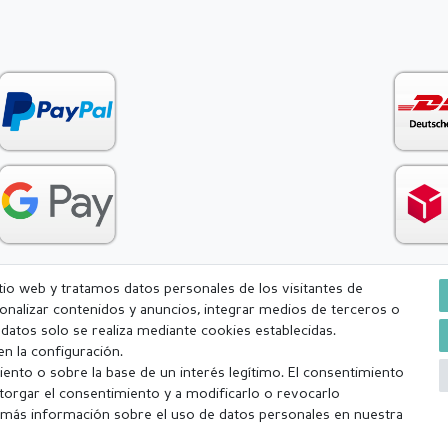
itio web y tratamos datos personales de los visitantes de
rsonalizar contenidos y anuncios, integrar medios de terceros o
Condiciones generales (CGC)
Derecho de rescisión
Withdr
e datos solo se realiza mediante cookies establecidas.
n la configuración.
ento o sobre la base de un interés legítimo. El consentimiento
torgar el consentimiento y a modificarlo o revocarlo
más información sobre el uso de datos personales en nuestra
a (lunes-viernes excepto festivos) Excluída la mercancía personalizada