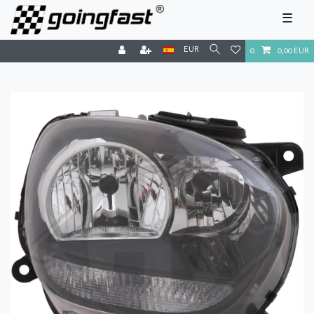
☰
EUR
0
0,00 EUR