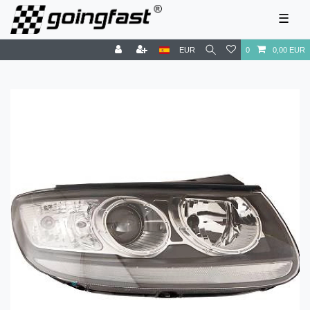
☰
EUR
0
0,00 EUR