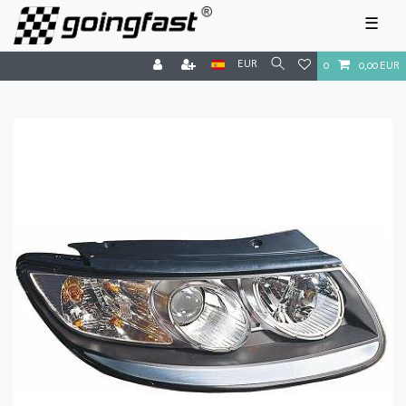
☰
EUR
0
0,00 EUR