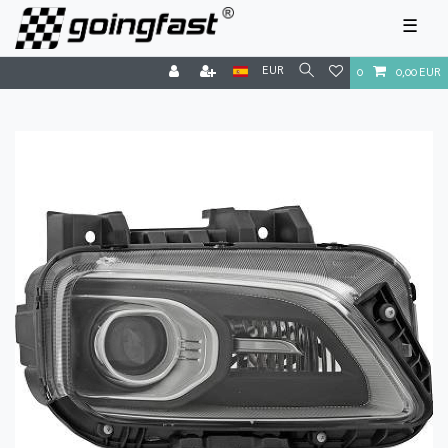
☰
EUR
0
0,00 EUR