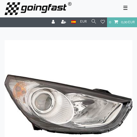
☰
EUR
0
0,00 EUR