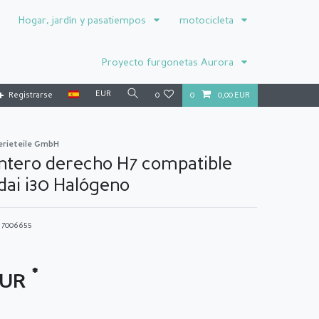
Hogar, jardín y pasatiempos
motocicleta
Proyecto furgonetas Aurora
EUR
Registrarse
0
0
0,00 EUR
erieteile GmbH
ntero derecho H7 compatible
dai i30 Halógeno
o
7006655
*
EUR