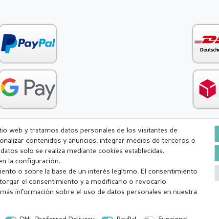
itio web y tratamos datos personales de los visitantes de
rsonalizar contenidos y anuncios, integrar medios de terceros o
Condiciones generales (CGC)
Derecho de rescisión
Withdr
e datos solo se realiza mediante cookies establecidas.
n la configuración.
ento o sobre la base de un interés legítimo. El consentimiento
torgar el consentimiento y a modificarlo o revocarlo
más información sobre el uso de datos personales en nuestra
a (lunes-viernes excepto festivos) Excluída la mercancía personalizada