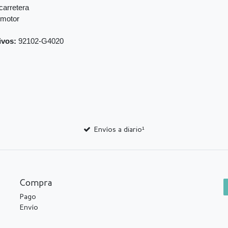
carretera
 motor
ivos:
92102-G4020
Envíos a diario¹
Compra
Pago
Envío