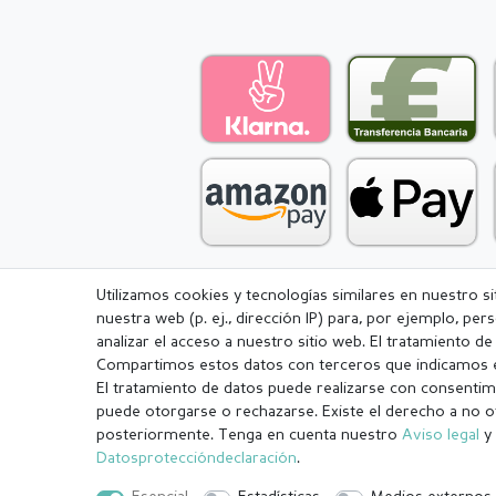
Utilizamos cookies y tecnologías similares en nuestro s
nuestra web (p. ej., dirección IP) para, por ejemplo, pe
Aviso legal
Política de Privacidad
analizar el acceso a nuestro sitio web. El tratamiento d
Compartimos estos datos con terceros que indicamos e
El tratamiento de datos puede realizarse con consentimi
puede otorgarse o rechazarse. Existe el derecho a no o
posteriormente. Tenga en cuenta nuestro
Aviso legal
y 
¹ Todos los pedidos pagados hasta las 14:00 se envían el mismo dí
Datos­protección­declaración
.
.