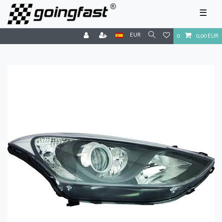
☰
EUR
0
0,00 EUR