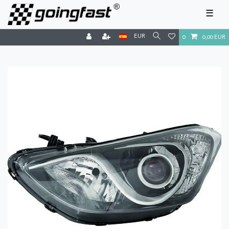
☰
EUR
0
0,00 EUR