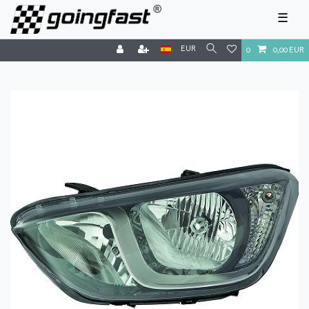
☰
EUR
0
0,00 EUR