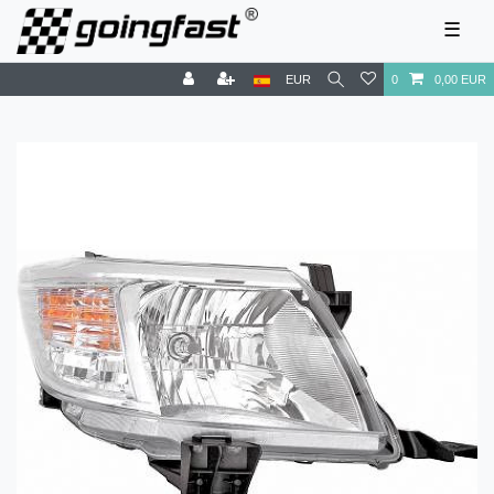
☰
EUR
0
0,00 EUR