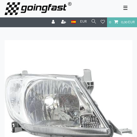
☰
EUR
0
0,00 EUR