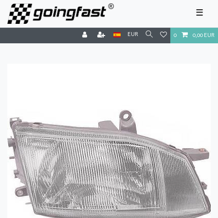
☰
EUR
0
0,00 EUR