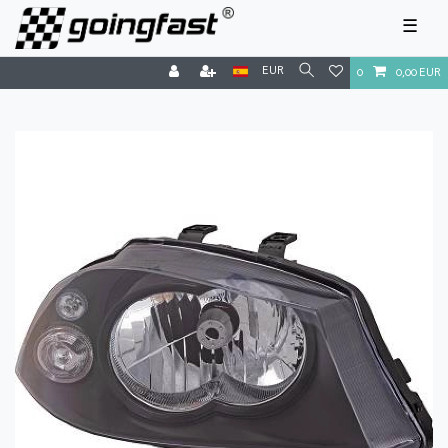
☰
EUR
0
0,00 EUR