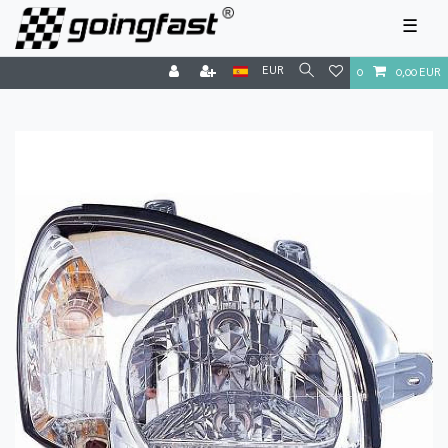
☰
EUR
0
0,00 EUR