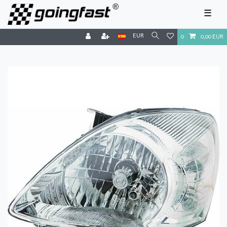
☰
EUR
0
0,00 EUR