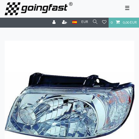
☰
EUR
0
0,00 EUR