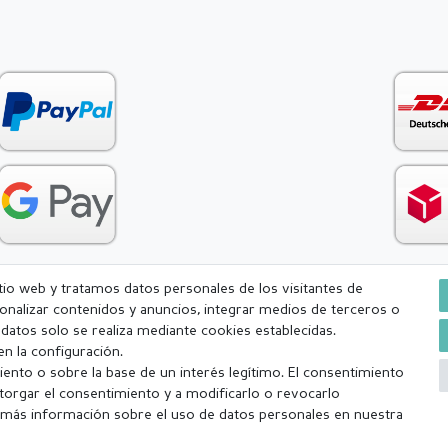
itio web y tratamos datos personales de los visitantes de
rsonalizar contenidos y anuncios, integrar medios de terceros o
Condiciones generales (CGC)
Derecho de rescisión
Withdr
e datos solo se realiza mediante cookies establecidas.
n la configuración.
ento o sobre la base de un interés legítimo. El consentimiento
torgar el consentimiento y a modificarlo o revocarlo
más información sobre el uso de datos personales en nuestra
a (lunes-viernes excepto festivos) Excluída la mercancía personalizada