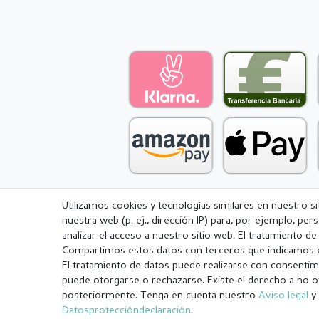
Utilizamos cookies y tecnologías similares en nuestro s
nuestra web (p. ej., dirección IP) para, por ejemplo, pe
Aviso legal
Política de Privacidad
analizar el acceso a nuestro sitio web. El tratamiento d
Compartimos estos datos con terceros que indicamos e
El tratamiento de datos puede realizarse con consentimi
puede otorgarse o rechazarse. Existe el derecho a no o
posteriormente. Tenga en cuenta nuestro
Aviso legal
y 
¹ Todos los pedidos pagados hasta las 14:00 se envían el mismo dí
Datos­protección­declaración
.
.