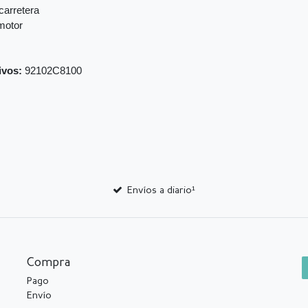
carretera
 motor
ivos:
92102C8100
Envíos a diario¹
Compra
Pago
Envío