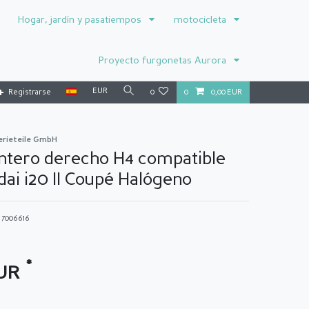
Hogar, jardín y pasatiempos
motocicleta
Proyecto furgonetas Aurora
EUR
Registrarse
0
0
0,00 EUR
erieteile GmbH
ntero derecho H4 compatible
ai i20 II Coupé Halógeno
o
7006616
*
EUR