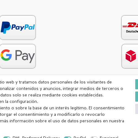
itio web y tratamos datos personales de los visitantes de
rsonalizar contenidos y anuncios, integrar medios de terceros o
Condiciones generales (CGC)
Derecho de rescisión
Withdr
e datos solo se realiza mediante cookies establecidas.
n la configuración.
ento o sobre la base de un interés legítimo. El consentimiento
torgar el consentimiento y a modificarlo o revocarlo
más información sobre el uso de datos personales en nuestra
a (lunes-viernes excepto festivos) Excluída la mercancía personalizada