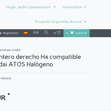
Hogar, jardín y pasatiempos
motocicleta
Proyecto furgonetas Aurora
EUR
Registrarse
0
0
0,00 EUR
erieteile GmbH
ntero derecho H4 compatible
dai ATOS Halógeno
o
7006658
*
UR