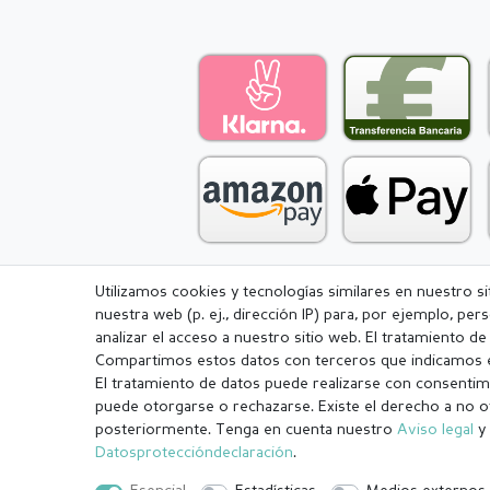
Utilizamos cookies y tecnologías similares en nuestro s
nuestra web (p. ej., dirección IP) para, por ejemplo, pe
Aviso legal
Política de Privacidad
analizar el acceso a nuestro sitio web. El tratamiento d
Compartimos estos datos con terceros que indicamos e
El tratamiento de datos puede realizarse con consentimi
puede otorgarse o rechazarse. Existe el derecho a no o
posteriormente. Tenga en cuenta nuestro
Aviso legal
y 
¹ Todos los pedidos pagados hasta las 14:00 se envían el mismo dí
Datos­protección­declaración
.
.