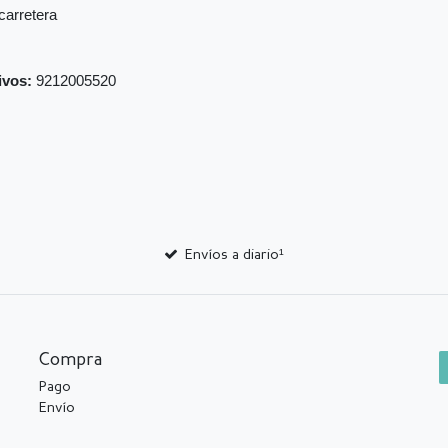
carretera
ivos:
9212005520
Envíos a diario¹
Compra
Pago
Envío