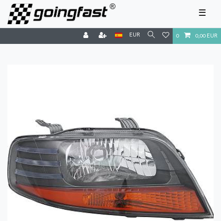
☰
EUR
0
0,00 EUR