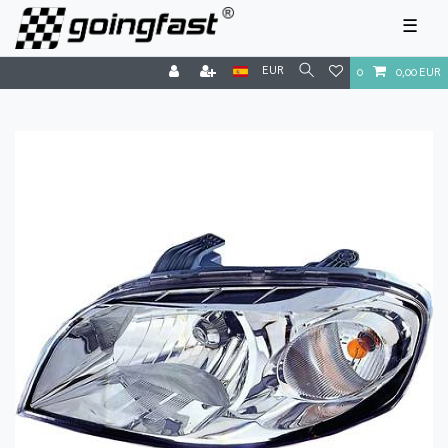
☰
EUR
0
0,00 EUR