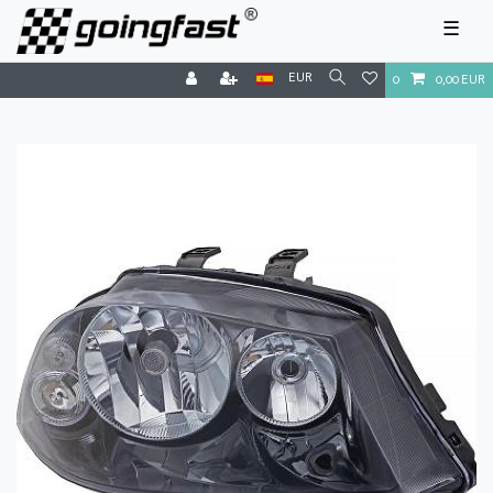
☰
EUR
0
0,00 EUR