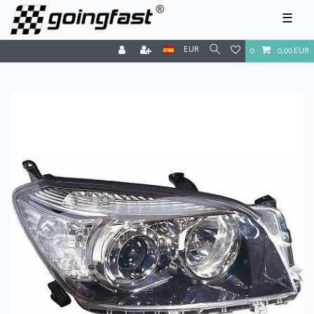
☰
EUR
0
0,00 EUR