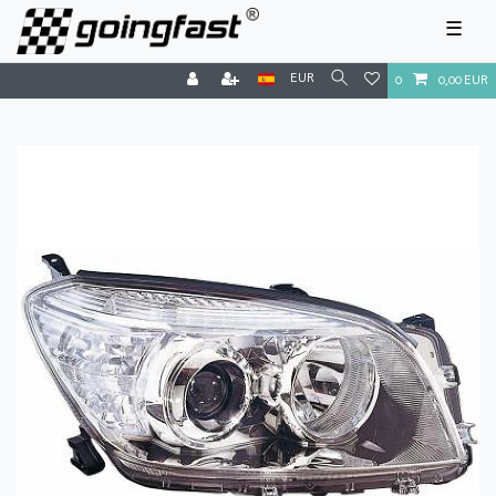
☰
EUR
0
0,00 EUR