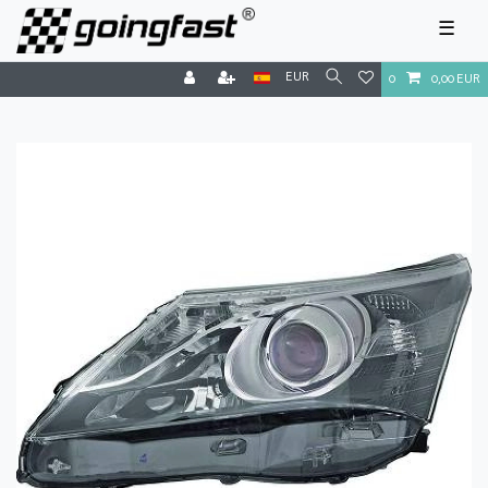
☰
EUR
0
0,00 EUR