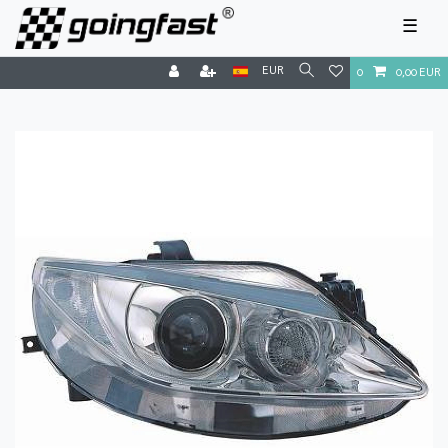
☰
EUR
0
0,00 EUR