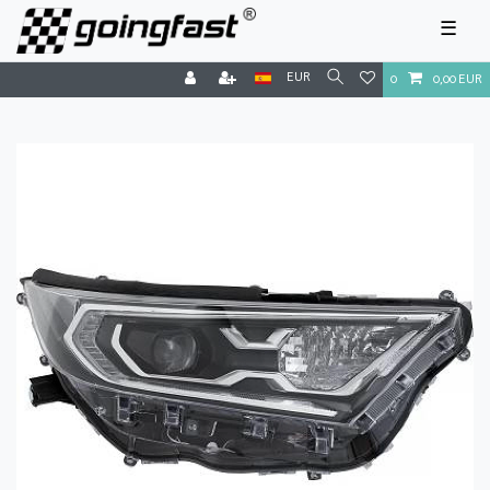
☰
EUR
0
0,00 EUR