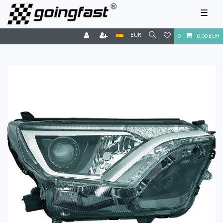
☰
EUR
0
0,00 EUR