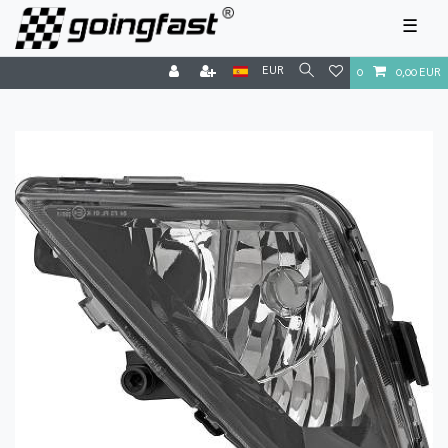
☰
EUR
0
0,00 EUR