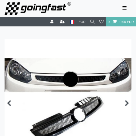
☰
EUR
0
0,00 EUR