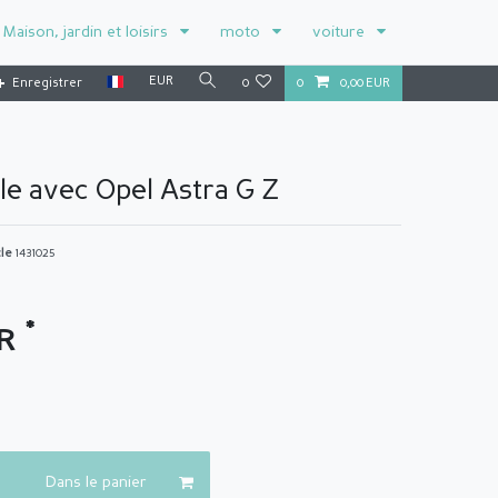
Maison, jardin et loisirs
moto
voiture
EUR
Enregistrer
0
0
0,00 EUR
e avec Opel Astra G Z
cle
1431025
*
UR
Dans le panier