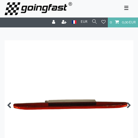
☰
EUR
0
0,00 EUR