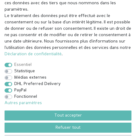
ces données avec des tiers que nous nommons dans les
paramètres.
Le traitement des données peut être effectué avec le
consentement ou sur la base d'un intérêt légitime. Il est possible
de donner ou de refuser son consentement. Il existe un droit de
ne pas consentir et de modifier ou de retirer le consentement à
une date ultérieure. Nous fournissons plus d'informations sur
l'utilisation des données personnelles et des services dans notre
Mentions légales
Déclaration de confidentialité
Déclaration de confidentialité
.
Essentiel
Conditions générales
Droit de rétractation
Statistique
Médias externes
DHL Preferred Delivery
Contact
Rétracter le contrat ici
PayPal
Fonctionnel
Autres paramètres
© Copyright 2026 | Tous droits réservés.
Tout accepter
¹ Toutes les commandes payées avant 14 heures sont expédiées le jour
même (du lundi au vendredi, sauf jours fériés), sauf les articles
Refuser tout
fabriqués sur mesure.